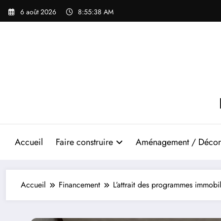
Aller
6 août 2026
8:55:39 AM
au
contenu
Accueil
Faire construire
Aménagement / Décor
Accueil
Financement
L’attrait des programmes immobil