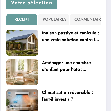
Votre sélection
RÉCENT
POPULAIRES
COMMENTAIRE
Maison passive et canicule :
une vraie solution contre la
chaleur ?
Aménager une chambre
d’enfant pour l’été :
sécurité, literie et
ventilation
Climatisation réversible :
faut-il investir ?