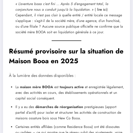
« L’aventure booa c’est fini … Après 5 d’engagement total, la
conjoncture nous a conduit jusqu’à la liquidation. »
(
lire ici
)
Cependant, il n’est pas clair à quelle entité / entité locale ce message
s’applique : s’agit-il de la société mère, d’une agence, d’un franchisé,
ou d’une filiale ? Aucune source publique officielle ne confirme que la
société mère BOOA soit en liquidation générale à ce jour.
Résumé provisoire sur la situation de
Maison Booa en 2025
À la lumière des données disponibles :
La
maison mère BOOA
est
toujours active
et enregistrée légalement,
avec des activités en cours, des établissements opérationnels et un
capital social conséquent.
Il y a eu des
démarches de réorganisation
prestigieuses (apport
partiel d’actif) pour isoler et structurer les activités de construction de
maisons ossature bois sous New Co Booa.
Certaines entités affiliées (comme Residence Booa) ont été dissoutes
ou radiées – ce qui montre que le réseau subit des ajustements, voire