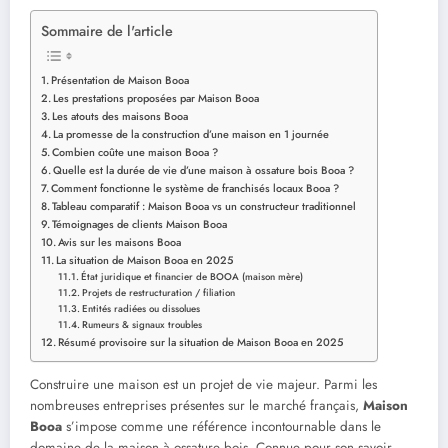
Sommaire de l'article
Présentation de Maison Booa
Les prestations proposées par Maison Booa
Les atouts des maisons Booa
La promesse de la construction d’une maison en 1 journée
Combien coûte une maison Booa ?
Quelle est la durée de vie d’une maison à ossature bois Booa ?
Comment fonctionne le système de franchisés locaux Booa ?
Tableau comparatif : Maison Booa vs un constructeur traditionnel
Témoignages de clients Maison Booa
Avis sur les maisons Booa
La situation de Maison Booa en 2025
État juridique et financier de BOOA (maison mère)
Projets de restructuration / filiation
Entités radiées ou dissolues
Rumeurs & signaux troubles
Résumé provisoire sur la situation de Maison Booa en 2025
Construire une maison est un projet de vie majeur. Parmi les
nombreuses entreprises présentes sur le marché français,
Maison
Booa
s’impose comme une référence incontournable dans le
domaine de la maison à ossature bois. Connue pour son savoir-