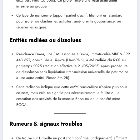
etc.) vers New Co Booa. Ce projet reflète une
restructuration
interne
au groupe.
Ce type de manœuvre (apport partiel d’actif, filiation) est standard
pour isoler ou clarifier les activités, améliorer la gouvernance, ou
séparer les risques.
Entités radiées ou dissolues
Residence Booa
, une SAS associée à Booa, immatriculée SIREN 892
448 697, domiciliée à Lièpvre (Haut-Rhin), a été
radiée du RCS
au
printemps 2025 (radiation effective le 21/05/2025) après procédure
de dissolution sans liquidation (transmission universelle de patrimoine
à une autre entité, Financière 2B).
Cette radiation indique que
cette entité particulière
n’opère plus sous
ce nom, mais cela ne signifie pas nécessairement la faillite ou la
cessation des activités de la marque Booa ou de la société mère
BOOA.
Rumeurs & signaux troubles
On trouve sur LinkedIn un post (non confirmé juridiquement) affirmant :