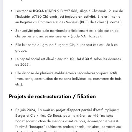
L’entreprise
BOOA
(SIREN 913 997 565, siège à Châtenois, 2, rue de
l’Industrie, 67730 Châtenois) est toujours
en activité
. Elle est inscrite
au Registre du Commerce et des Sociétés (RCS) de Colmar (
source
)
Son activité principale mentionnée officiellement est « fabrication de
charpentes et d’autres menuiseries » (code NAF 16.23Z).
Elle fait partie du groupe Burger et Cie, ou en tout cas est liée à ce
groupe.
Le capital social est élevé : environ
10 183 830 €
selon les données
de 2025.
Elle dispose de plusieurs établissements secondaires toujours actifs
(menuiserie, construction de maisons individuelles, commerce de bois,
etc.).
Projets de restructuration / filiation
En juin 2024, il y avait un
projet d’apport partiel d’actif
impliquant
Burger et Cie / New Co Booa, pour transférer l’activité “maisons
Booa” (construction de maisons ossature bois, éco-responsables) &
l’activité “booapro” (bâtiments professionnels, tertiaires, commerciaux