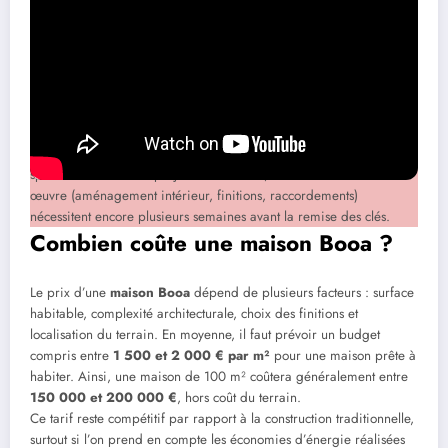
atelier
: les panneaux de murs, déjà équipés d’isolants, de
menuiseries et parfois même de réseaux, sont conçus en amont
puis transportés sur site. Le jour du montage, une équipe
spécialisée procède à l’assemblage rapide et précis, ce qui
permet de voir la maison sortir de terre presque instantanément.
Cette approche a plusieurs avantages : elle réduit le temps
d’exposition du chantier aux intempéries, garantit une meilleure
qualité de finition et rassure les clients qui constatent l’avancement
spectaculaire de leur projet. En revanche, les travaux de second
œuvre (aménagement intérieur, finitions, raccordements)
nécessitent encore plusieurs semaines avant la remise des clés.
Combien coûte une maison Booa ?
Le prix d’une
maison Booa
dépend de plusieurs facteurs : surface
habitable, complexité architecturale, choix des finitions et
localisation du terrain. En moyenne, il faut prévoir un budget
compris entre
1 500 et 2 000 € par m²
pour une maison prête à
habiter. Ainsi, une maison de 100 m² coûtera généralement entre
150 000 et 200 000 €
, hors coût du terrain.
Ce tarif reste compétitif par rapport à la construction traditionnelle,
surtout si l’on prend en compte les économies d’énergie réalisées