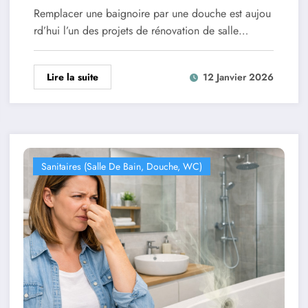
réussir sa transformation de salle de
Remplacer une baignoire par une douche est aujou
bain
rd’hui l’un des projets de rénovation de salle…
Lire la suite
12 Janvier 2026
Sanitaires (salle De Bain, Douche, WC)