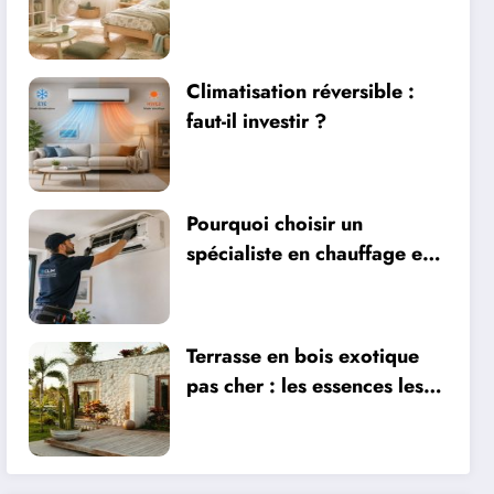
sécurité, literie et
ventilation
Climatisation réversible :
faut-il investir ?
Pourquoi choisir un
spécialiste en chauffage et
climatisation à Nîmes
Terrasse en bois exotique
pas cher : les essences les
plus abordables