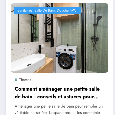
Sanitaires (salle De Bain, Douche, WC)
Thomas
Comment aménager une petite salle
de bain : conseils et astuces pour
optimiser l’espace
Aménager une petite salle de bain peut sembler un
véritable casse-tête. L’espace réduit, les contrainte