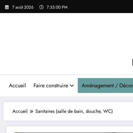
Aller
7 août 2026
7:33:01 PM
au
contenu
Accueil
Faire construire
Aménagement / Décor
Accueil
Sanitaires (salle de bain, douche, WC)