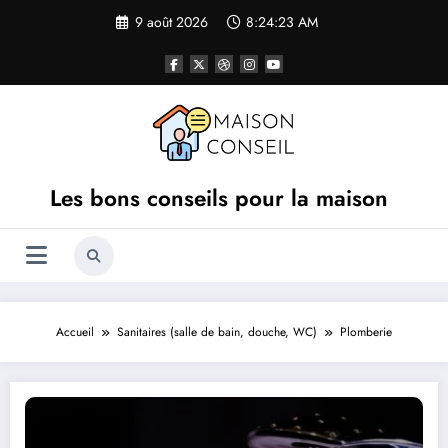
Aller
9 août 2026
8:24:25 AM
au
contenu
Les bons conseils pour la maison
Accueil
Sanitaires (salle de bain, douche, WC)
Plomberie