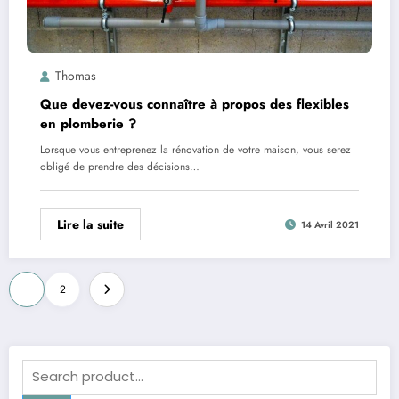
Thomas
Que devez-vous connaître à propos des flexibles
en plomberie ?
Lorsque vous entreprenez la rénovation de votre maison, vous serez
obligé de prendre des décisions…
Lire la suite
14 Avril 2021
Pagination
1
2
des
publications