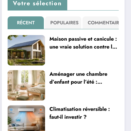
Votre sélection
RÉCENT
POPULAIRES
COMMENTAIRE
Maison passive et canicule :
une vraie solution contre la
chaleur ?
Aménager une chambre
d’enfant pour l’été :
sécurité, literie et
ventilation
Climatisation réversible :
faut-il investir ?