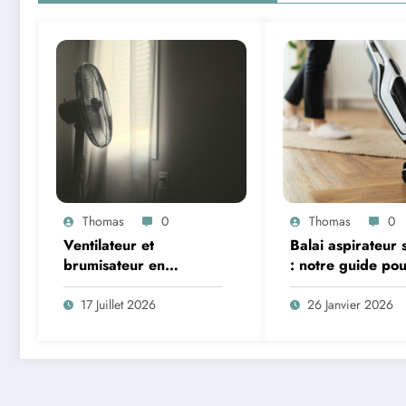
Thomas
0
Thomas
0
Ventilateur et
Balai aspirateur s
brumisateur en
: notre guide pou
canicule : vraiment
un choix réellem
efficaces ou fausse
pertinent
17 Juillet 2026
26 Janvier 2026
bonne idée