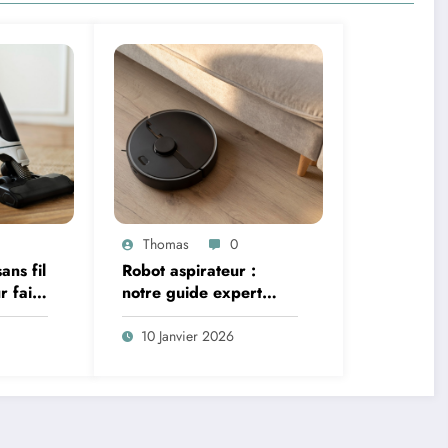
Thomas
0
ans fil
Robot aspirateur :
r faire
notre guide expert
ent
pour choisir un modèle
réellement adapté à
10 Janvier 2026
votre logement