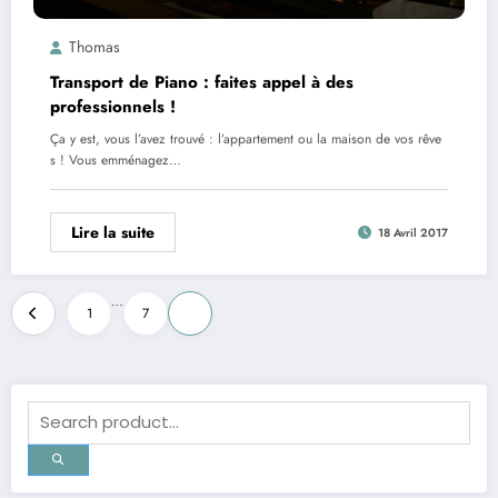
Thomas
Transport de Piano : faites appel à des
professionnels !
Ça y est, vous l’avez trouvé : l’appartement ou la maison de vos rêve
s ! Vous emménagez…
Lire la suite
18 Avril 2017
Pagination
…
1
7
8
des
publications