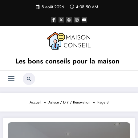
Aller
8 août 2026
4:08:51 AM
au
contenu
Les bons conseils pour la maison
Accueil
Astuce / DIY / Rénovation
Page 8