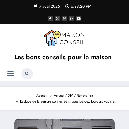
Aller
7 août 2026
6:38:21 PM
au
contenu
Les bons conseils pour la maison
Accueil
Astuce / DIY / Rénovation
L’astuce de la serrure connectée si vous perdez toujours vos clés