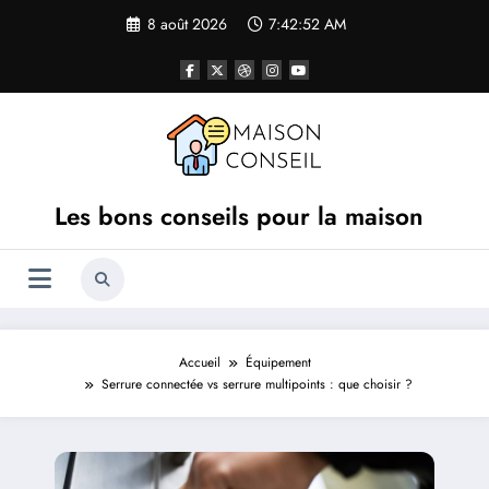
Aller
8 août 2026
7:42:53 AM
au
contenu
Les bons conseils pour la maison
Accueil
Équipement
Serrure connectée vs serrure multipoints : que choisir ?