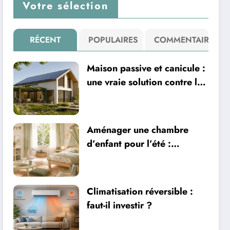
Votre sélection
RÉCENT
POPULAIRES
COMMENTAIRE
Maison passive et canicule :
une vraie solution contre la
chaleur ?
Aménager une chambre
d’enfant pour l’été :
sécurité, literie et
ventilation
Climatisation réversible :
faut-il investir ?