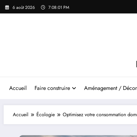
Aller
6 août 2026
7:08:03 PM
au
contenu
Accueil
Faire construire
Aménagement / Décor
Accueil
Écologie
Optimisez votre consommation domest