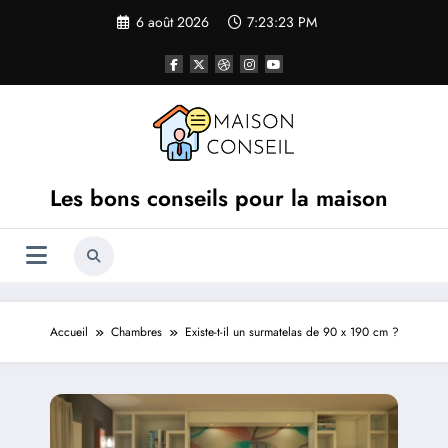
Aller
6 août 2026
7:23:24 PM
au
contenu
Les bons conseils pour la maison
Accueil
Chambres
Existe-t-il un surmatelas de 90 x 190 cm ?