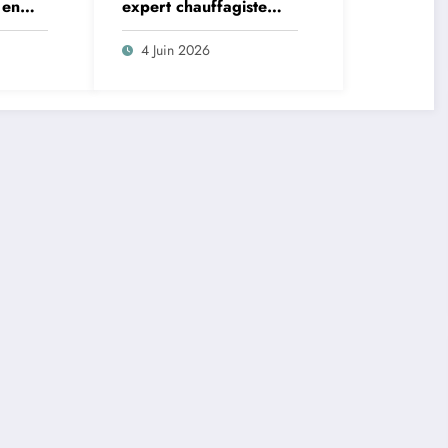
 en
expert chauffagiste
qui
pour l’entretien de
celui
votre système de
4 Juin 2026
chauffage