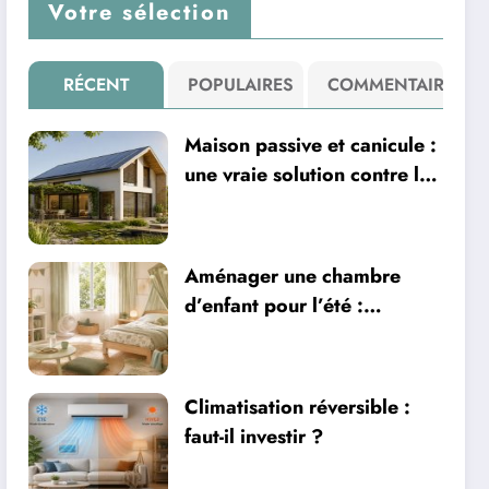
Votre sélection
RÉCENT
POPULAIRES
COMMENTAIRE
Maison passive et canicule :
une vraie solution contre la
chaleur ?
Aménager une chambre
d’enfant pour l’été :
sécurité, literie et
ventilation
Climatisation réversible :
faut-il investir ?