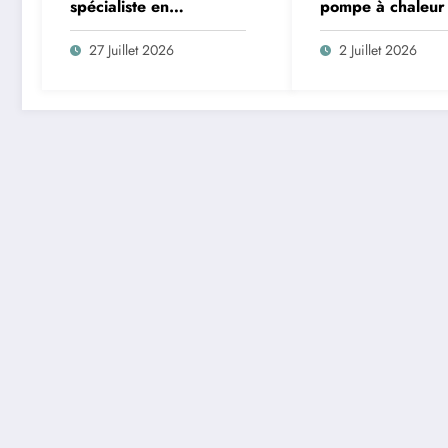
spécialiste en
pompe à chaleur
chauffage et
2026 : le choix 
climatisation à Nîmes
compte n’est pas 
27 Juillet 2026
2 Juillet 2026
qu’on croit