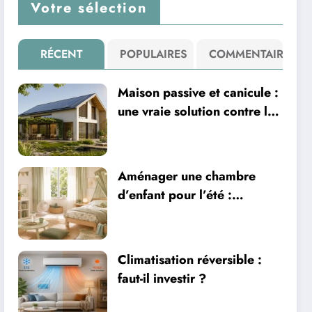
Votre sélection
RÉCENT
POPULAIRES
COMMENTAIRE
Maison passive et canicule :
une vraie solution contre la
chaleur ?
Aménager une chambre
d’enfant pour l’été :
sécurité, literie et
ventilation
Climatisation réversible :
faut-il investir ?