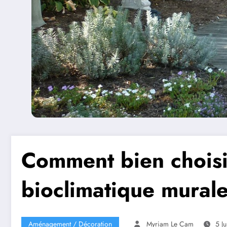
Comment bien choisi
bioclimatique mural
Aménagement / Décoration
Myriam Le Cam
5 Ju