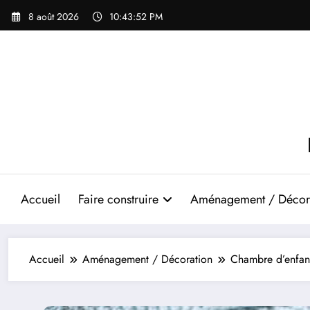
Aller
8 août 2026
10:43:53 PM
au
contenu
Accueil
Faire construire
Aménagement / Décor
Accueil
Aménagement / Décoration
Chambre d’enfant