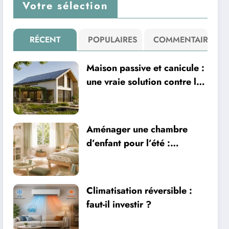
Votre sélection
RÉCENT
POPULAIRES
COMMENTAIRE
Maison passive et canicule :
une vraie solution contre la
chaleur ?
Aménager une chambre
d’enfant pour l’été :
sécurité, literie et
ventilation
Climatisation réversible :
faut-il investir ?