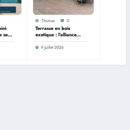
Thomas
0
ini-
Terrasse en bois
e seuil
exotique : l’alliance
e
parfaite entre élégance
et robustesse
9 Juillet 2026