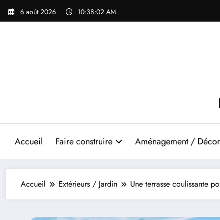
Aller
6 août 2026
10:38:04 AM
au
contenu
Accueil
Faire construire
Aménagement / Décor
Accueil
Extérieurs / Jardin
Une terrasse coulissante pou