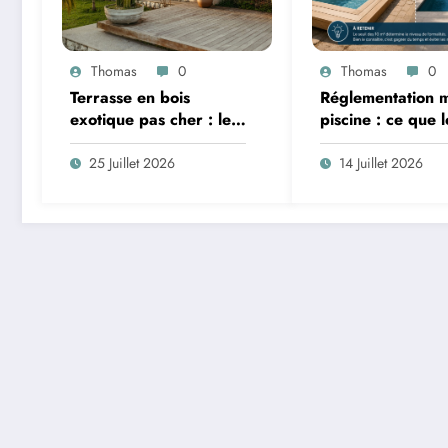
Thomas
0
Thomas
0
Terrasse en bois
Réglementation m
exotique pas cher : les
piscine : ce que l
essences les plus
des 10 m² chang
abordables
vraiment
25 Juillet 2026
14 Juillet 2026