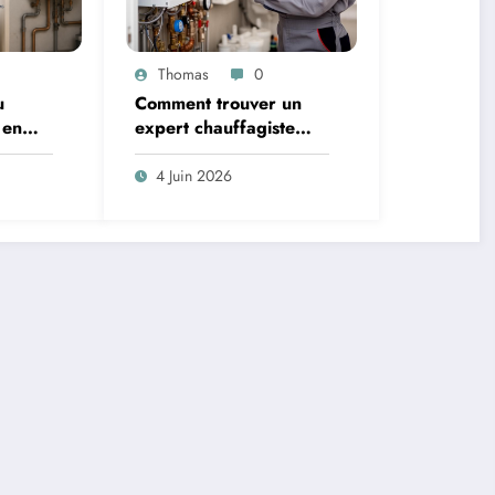
Thomas
0
u
Comment trouver un
 en
expert chauffagiste
qui
pour l’entretien de
celui
votre système de
4 Juin 2026
chauffage