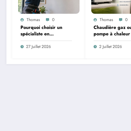
Thomas
0
Thomas
0
Pourquoi choisir un
Chaudière gaz o
spécialiste en
pompe à chaleur
chauffage et
2026 : le choix 
climatisation à Nîmes
compte n’est pas 
27 Juillet 2026
2 Juillet 2026
qu’on croit