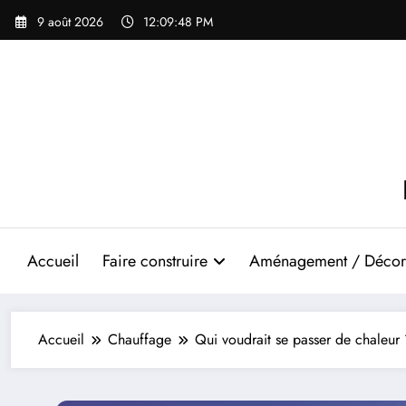
Aller
9 août 2026
12:09:49 PM
au
contenu
Accueil
Faire construire
Aménagement / Décor
Accueil
Chauffage
Qui voudrait se passer de chaleur