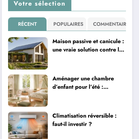
Votre sélection
RÉCENT
POPULAIRES
COMMENTAIRE
Maison passive et canicule :
une vraie solution contre la
chaleur ?
Aménager une chambre
d’enfant pour l’été :
sécurité, literie et
ventilation
Climatisation réversible :
faut-il investir ?