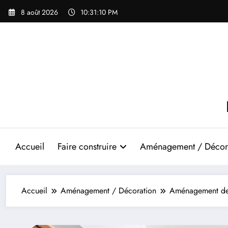
Aller
8 août 2026
10:31:11 PM
au
contenu
Accueil
Faire construire
Aménagement / Décor
Accueil
Aménagement / Décoration
Aménagement de c