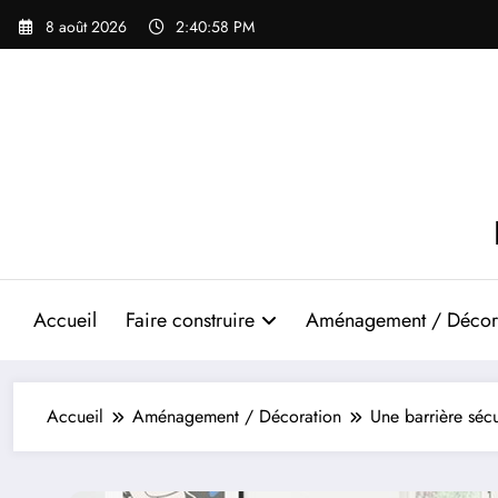
Aller
8 août 2026
2:41:00 PM
au
contenu
Accueil
Faire construire
Aménagement / Décor
Accueil
Aménagement / Décoration
Une barrière sécu