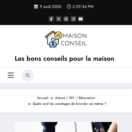
Aller
9 août 2026
2:29:35 PM
au
contenu
Les bons conseils pour la maison
Accueil
Astuce / DIY / Rénovation
Quels sont les avantages de bricoler soi-même ?