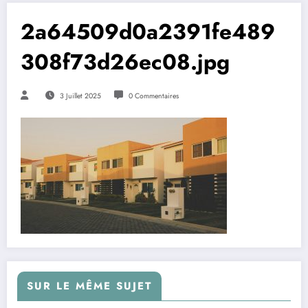
2a64509d0a2391fe489
308f73d26ec08.jpg
3 Juillet 2025
0 Commentaires
SUR LE MÊME SUJET