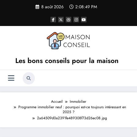
Aller
8 août 2026
2:08:49 PM
au
contenu
Les bons conseils pour la maison
Accueil
Immobilier
Programme immobilier neuf : pourquoi est-ce toujours intéressant en
2025 ?
2a64509d0a2391fe489308f73d26ec08.jpg