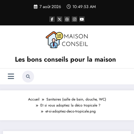
Aller
7 août 2026
10:49:53 AM
au
contenu
Les bons conseils pour la maison
Accueil
Sanitaires (salle de bain, douche, WC)
Et si vous adoptiez la déco tropicale ?
et-si-adoptiez-deco-tropicale.png