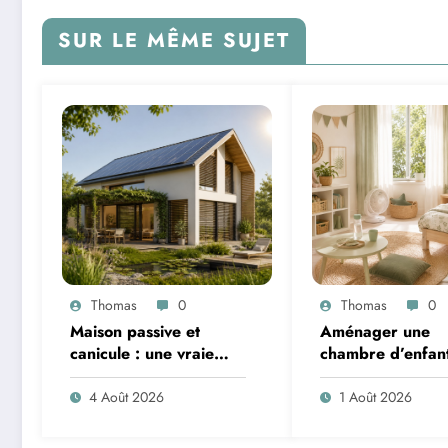
SUR LE MÊME SUJET
Thomas
0
Thomas
0
Maison passive et
Aménager une
canicule : une vraie
chambre d’enfan
solution contre la
l’été : sécurité, li
chaleur ?
ventilation
4 Août 2026
1 Août 2026