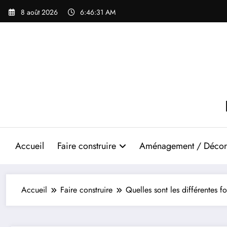
Aller
8 août 2026
6:46:32 AM
au
contenu
Accueil
Faire construire
Aménagement / Décor
Accueil
Faire construire
Quelles sont les différentes f