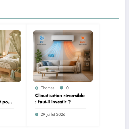
Thomas
0
Climatisation réversible
t pour
: faut-il investir ?
terie et
29 Juillet 2026