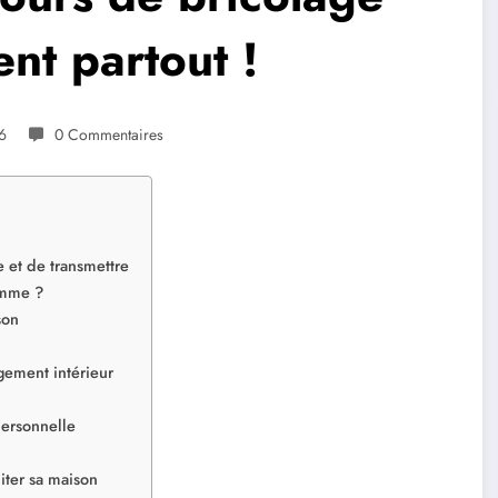
nt partout !
6
0 Commentaires
 et de transmettre
emme ?
son
gement intérieur
personnelle
iter sa maison