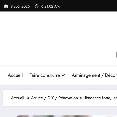
Aller
8 août 2026
6:21:04 AM
au
contenu
Accueil
Faire construire
Aménagement / Décor
Accueil
Astuce / DIY / Rénovation
Tendance forte, le