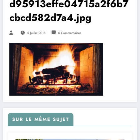
d95913effe04715a2f6b7
cbcd582d7a4.jpg
5 Juillet 2018
0 Commentaires
SUR LE MÊME SUJET