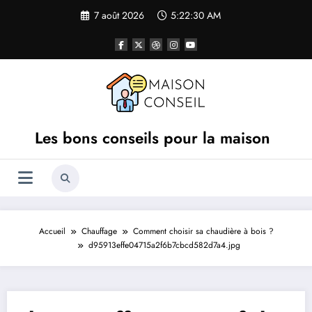
Aller
7 août 2026
5:22:30 AM
au
contenu
Les bons conseils pour la maison
Accueil
Chauffage
Comment choisir sa chaudière à bois ?
d95913effe04715a2f6b7cbcd582d7a4.jpg