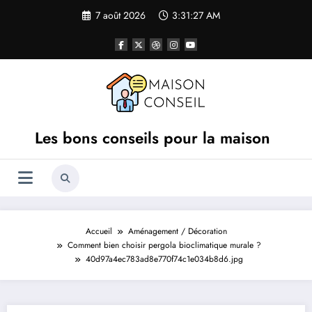
Aller
7 août 2026
3:31:27 AM
au
contenu
Les bons conseils pour la maison
Accueil
Aménagement / Décoration
Comment bien choisir pergola bioclimatique murale ?
40d97a4ec783ad8e770f74c1e034b8d6.jpg