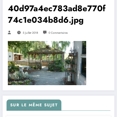
40d97a4ec783ad8e770f
74c1e034b8d6.jpg
5 Juillet 2018
0 Commentaires
SUR LE MÊME SUJET