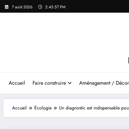
Aller
7 août 2026
2:45:58 PM
au
contenu
Accueil
Faire construire
Aménagement / Décor
Accueil
Écologie
Un diagnostic est indispensable pour