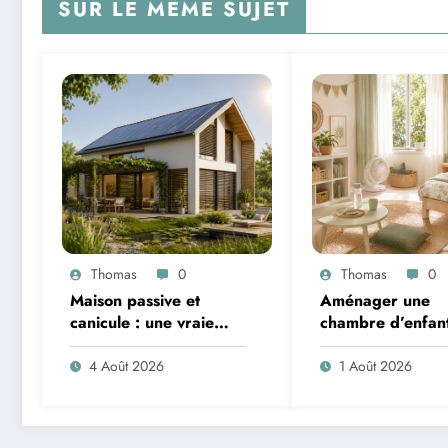
SUR LE MÊME SUJET
Thomas
0
Thomas
0
Maison passive et
Aménager une
canicule : une vraie
chambre d’enfan
solution contre la
l’été : sécurité, li
chaleur ?
ventilation
4 Août 2026
1 Août 2026