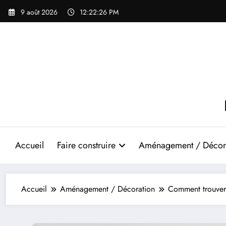
Aller
9 août 2026
12:22:28 PM
au
contenu
Accueil
Faire construire
Aménagement / Décor
Accueil
Aménagement / Décoration
Comment trouver