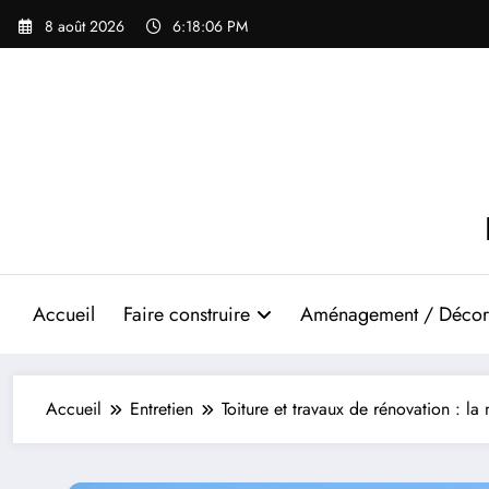
Aller
8 août 2026
6:18:07 PM
au
contenu
Accueil
Faire construire
Aménagement / Décor
Accueil
Entretien
Toiture et travaux de rénovation : la