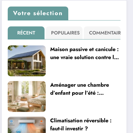
Votre sélection
RÉCENT
POPULAIRES
COMMENTAIRE
Maison passive et canicule :
une vraie solution contre la
chaleur ?
Aménager une chambre
d’enfant pour l’été :
sécurité, literie et
ventilation
Climatisation réversible :
faut-il investir ?