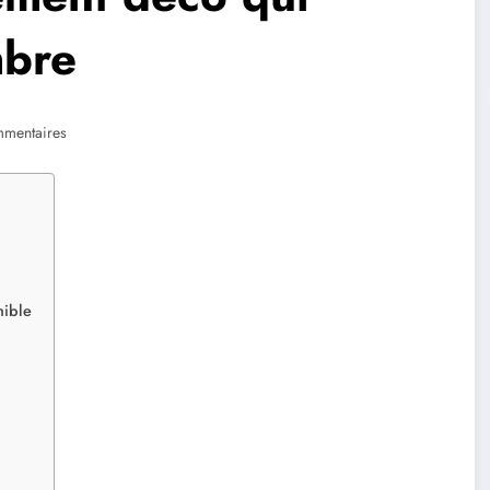
mbre
mentaires
nible