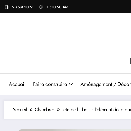
Aller
9 août 2026
11:20:51 AM
au
contenu
Accueil
Faire construire
Aménagement / Décor
Accueil
Chambres
Tête de lit bois : l’élément déco q