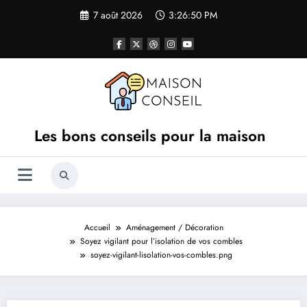
Aller
7 août 2026
3:26:50 PM
au
contenu
Les bons conseils pour la maison
Accueil
Aménagement / Décoration
Soyez vigilant pour l’isolation de vos combles
soyez-vigilant-lisolation-vos-combles.png