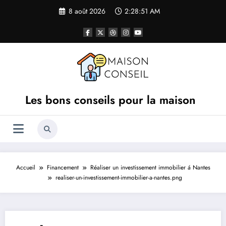
Aller
8 août 2026
2:28:51 AM
au
contenu
Les bons conseils pour la maison
Accueil
Financement
Réaliser un investissement immobilier á Nantes
realiser-un-investissement-immobilier-a-nantes.png