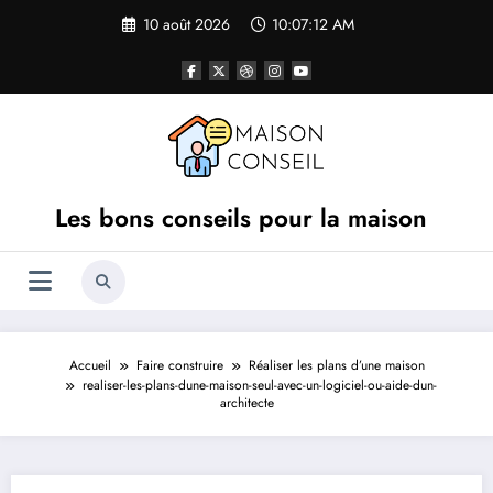
Aller
10 août 2026
10:07:12 AM
au
contenu
Les bons conseils pour la maison
Accueil
Faire construire
Réaliser les plans d’une maison
realiser-les-plans-dune-maison-seul-avec-un-logiciel-ou-aide-dun-
architecte