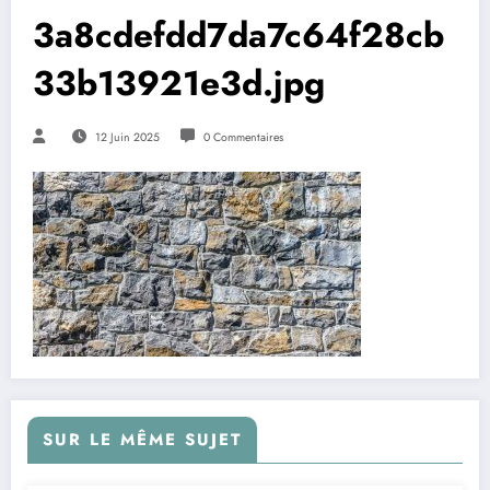
3a8cdefdd7da7c64f28cb
33b13921e3d.jpg
12 Juin 2025
0 Commentaires
SUR LE MÊME SUJET