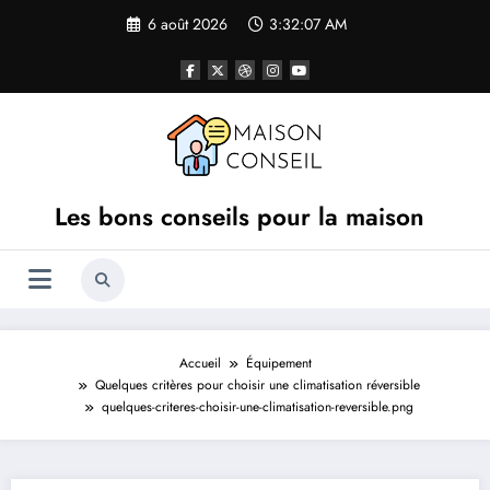
Aller
6 août 2026
3:32:07 AM
au
contenu
Les bons conseils pour la maison
Accueil
Équipement
Quelques critères pour choisir une climatisation réversible
quelques-criteres-choisir-une-climatisation-reversible.png