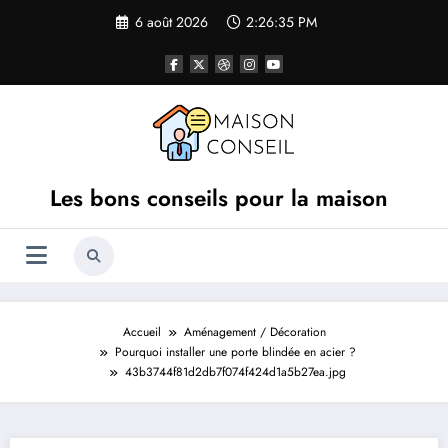
Aller
6 août 2026
2:26:35 PM
au
contenu
Les bons conseils pour la maison
Accueil
Aménagement / Décoration
Pourquoi installer une porte blindée en acier ?
43b3744f81d2db7f074f424d1a5b27ea.jpg