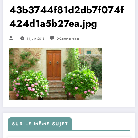
43b3744f81d2db7f074f
424d1a5b27ea.jpg
11 Juin 2018
0 Commentaires
SUR LE MÊME SUJET