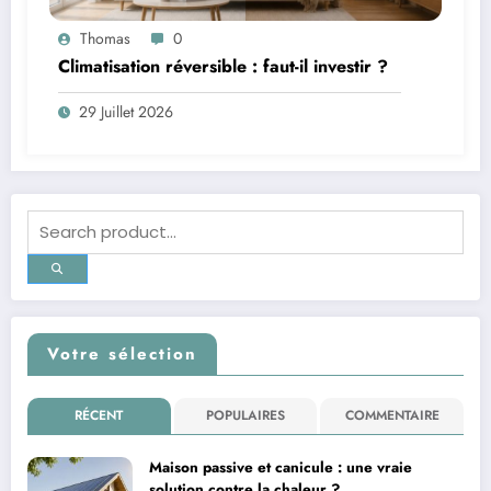
Thomas
0
Climatisation réversible : faut-il investir ?
29 Juillet 2026
Votre sélection
RÉCENT
POPULAIRES
COMMENTAIRE
Maison passive et canicule : une vraie
solution contre la chaleur ?