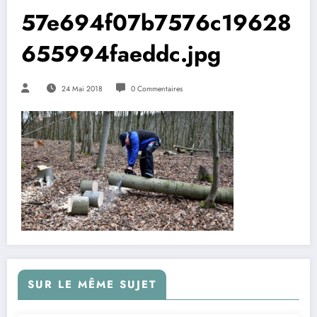
57e694f07b7576c19628
655994faeddc.jpg
24 Mai 2018
0 Commentaires
SUR LE MÊME SUJET