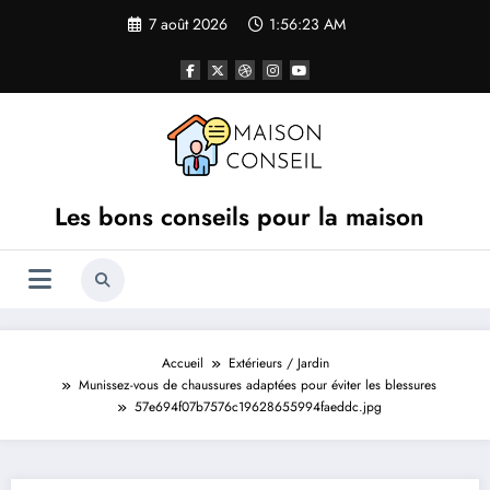
Aller
7 août 2026
1:56:23 AM
au
contenu
Les bons conseils pour la maison
Accueil
Extérieurs / Jardin
Munissez-vous de chaussures adaptées pour éviter les blessures
57e694f07b7576c19628655994faeddc.jpg