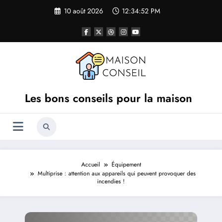
Aller
10 août 2026
12:34:53 PM
au
contenu
Les bons conseils pour la maison
Accueil
Équipement
Multiprise : attention aux appareils qui peuvent provoquer des
incendies !