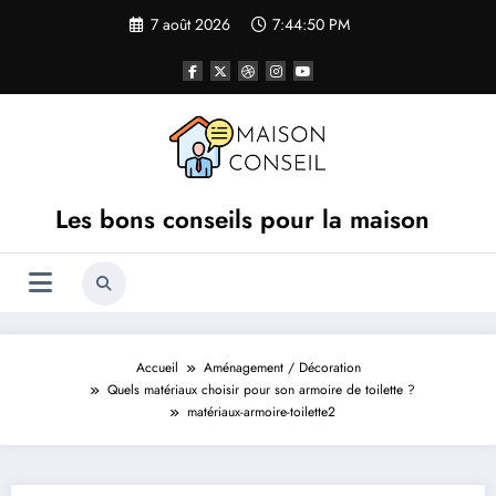
Aller
7 août 2026
7:44:50 PM
au
contenu
Les bons conseils pour la maison
Accueil
Aménagement / Décoration
Quels matériaux choisir pour son armoire de toilette ?
matériaux-armoire-toilette2