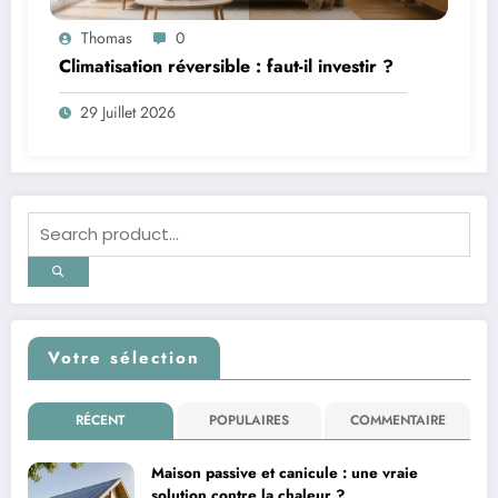
Thomas
0
Climatisation réversible : faut-il investir ?
29 Juillet 2026
Votre sélection
RÉCENT
POPULAIRES
COMMENTAIRE
Maison passive et canicule : une vraie
solution contre la chaleur ?