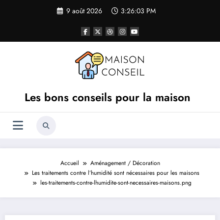
Aller
9 août 2026
3:26:03 PM
au
contenu
Les bons conseils pour la maison
Accueil
Aménagement / Décoration
Les traitements contre l’humidité sont nécessaires pour les maisons
les-traitements-contre-lhumidite-sont-necessaires-maisons.png