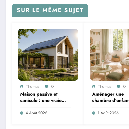
SUR LE MÊME SUJET
Thomas
0
Thomas
0
Maison passive et
Aménager une
canicule : une vraie
chambre d’enfan
solution contre la
l’été : sécurité, li
chaleur ?
ventilation
4 Août 2026
1 Août 2026