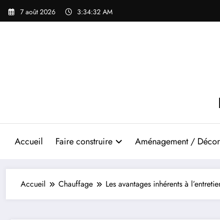
Aller
7 août 2026
3:34:32 AM
au
contenu
Accueil
Faire construire
Aménagement / Décor
Accueil
Chauffage
Les avantages inhérents à l’entreti