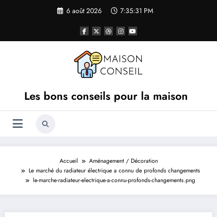
Aller
6 août 2026
7:35:31 PM
au
contenu
Les bons conseils pour la maison
Accueil
Aménagement / Décoration
Le marché du radiateur électrique a connu de profonds changements
le-marche-radiateur-electrique-a-connu-profonds-changements.png