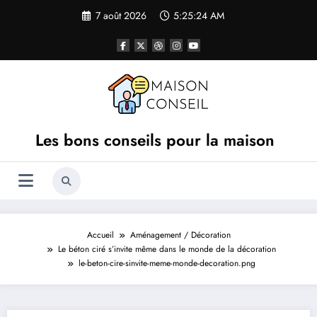
Aller
7 août 2026
5:25:24 AM
au
contenu
Les bons conseils pour la maison
Accueil
Aménagement / Décoration
Le béton ciré s’invite même dans le monde de la décoration
le-beton-cire-sinvite-meme-monde-decoration.png