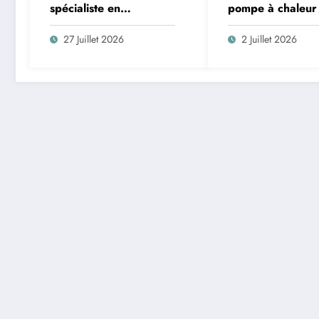
spécialiste en
pompe à chaleur
chauffage et
2026 : le choix 
climatisation à Nîmes
compte n’est pas 
27 Juillet 2026
2 Juillet 2026
qu’on croit