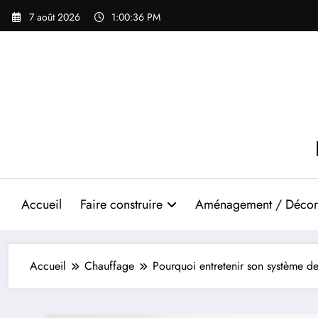
Aller
7 août 2026
1:00:37 PM
au
contenu
Accueil
Faire construire
Aménagement / Décor
Accueil
Chauffage
Pourquoi entretenir son système d