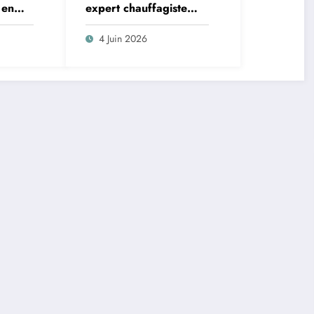
 en
expert chauffagiste
qui
pour l’entretien de
celui
votre système de
4 Juin 2026
chauffage