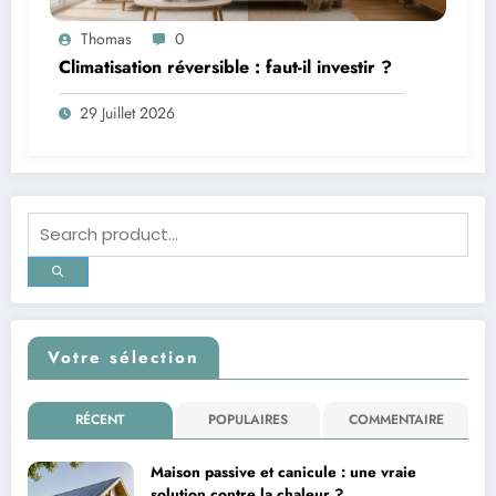
Thomas
0
Climatisation réversible : faut-il investir ?
29 Juillet 2026
Votre sélection
RÉCENT
POPULAIRES
COMMENTAIRE
Maison passive et canicule : une vraie
solution contre la chaleur ?