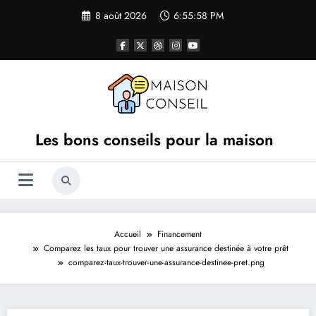
Aller
8 août 2026
6:55:58 PM
au
contenu
Les bons conseils pour la maison
Accueil
Financement
Comparez les taux pour trouver une assurance destinée à votre prêt
comparez-taux-trouver-une-assurance-destinee-pret.png