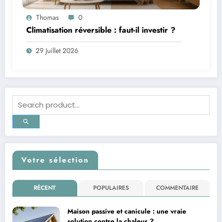
Thomas
0
Climatisation réversible : faut-il investir ?
29 Juillet 2026
Votre sélection
RÉCENT
POPULAIRES
COMMENTAIRE
Maison passive et canicule : une vraie
solution contre la chaleur ?