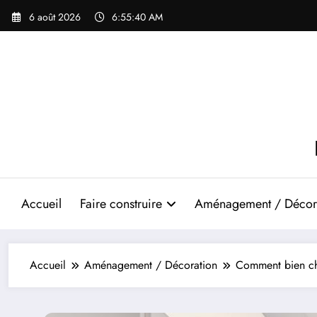
Aller
6 août 2026
6:55:41 AM
au
contenu
Accueil
Faire construire
Aménagement / Décor
Accueil
Aménagement / Décoration
Comment bien cho