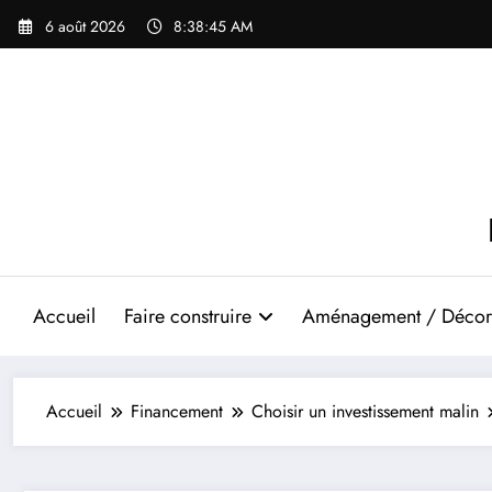
Aller
6 août 2026
8:38:46 AM
au
contenu
Accueil
Faire construire
Aménagement / Décor
Accueil
Financement
Choisir un investissement malin