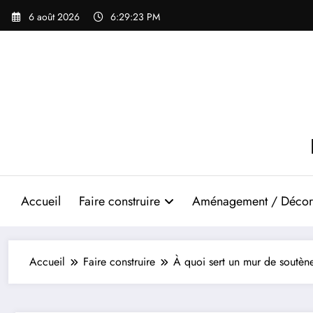
Aller
6 août 2026
6:29:24 PM
au
contenu
Accueil
Faire construire
Aménagement / Décor
Accueil
Faire construire
À quoi sert un mur de soutèn