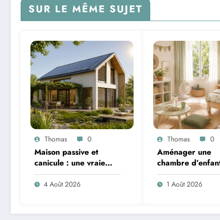
SUR LE MÊME SUJET
Thomas
0
Thomas
0
Maison passive et
Aménager une
canicule : une vraie
chambre d’enfan
solution contre la
l’été : sécurité, li
chaleur ?
ventilation
4 Août 2026
1 Août 2026