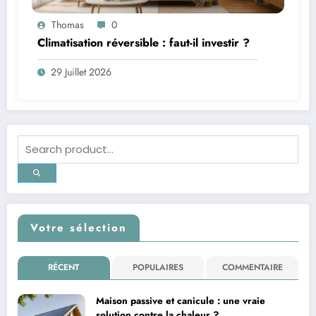
Thomas
0
Climatisation réversible : faut-il investir ?
29 Juillet 2026
Votre sélection
RÉCENT
POPULAIRES
COMMENTAIRE
Maison passive et canicule : une vraie
solution contre la chaleur ?